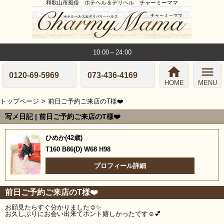
和歌山市風俗 ホテヘル＆デリヘル チャーミーママ
10:00～24:00
home
menu
0120-69-5969
073-436-4169
HOME
MENU
トップページ
前日ご予約ご来店のT様❤️
写メ日記 | 前日ご予約ご来店のT様❤️
ひめか(42歳)
T160 B86(D) W68 H98
プロフィール詳細
前日ご予約ご来店のT様❤️
お顔見たらすぐ分かりました☺️✨
お久しぶりにお会い出来てホント嬉しかったです☺️💕