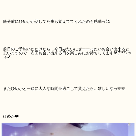
随分前にひめかが話してた事も覚えててくれたのも感動っ🥰
前日のご予約いただけたら…今日みたいにぜーーったいお会い出来ると
思いますので…次回お会い出来る日を楽しみにお待ちしてます🧡(*´³`*) ㄘ
ゅ💕
またひめかと一緒に大人な時間💋過ごして貰えたら…嬉しいなっ🩷🩷
ひめか❤️